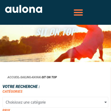
SIT ON TOP
ACCUEIL
›
SAILING
›
KAYAK
›
SIT ON TOP
VOTRE RECHERCHE :
CATÉGORIES
Choisissez une catégorie
PRIX