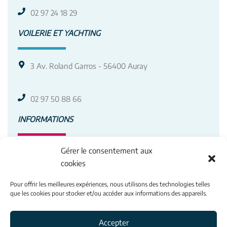
02 97 24 18 29
VOILERIE ET YACHTING
3 Av. Roland Garros - 56400 Auray
02 97 50 88 66
INFORMATIONS
Gérer le consentement aux
Contacts
cookies
Pour offrir les meilleures expériences, nous utilisons des technologies telles
À propos
que les cookies pour stocker et/ou accéder aux informations des appareils.
Mentions légales
Accepter