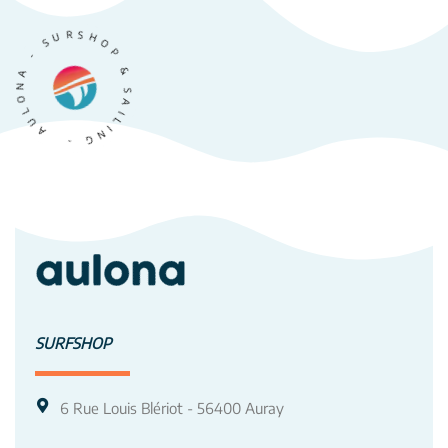
ULONA - SURSHOP & SAILING -
SURFSHOP
6 Rue Louis Blériot - 56400 Auray