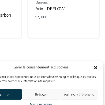
Derives
Arin – DEFLOW
Carbon
92,00
€
VOIR LE PRODUIT
Gérer le consentement aux cookies
es meilleures expériences, nous utilisons des technologies telles que les cookies
INFORMATIONS
 et/ou accéder aux informations des appareils.
cepter
Refuser
Voir les préférences
400 Auray
Contacts
Mentions Légales