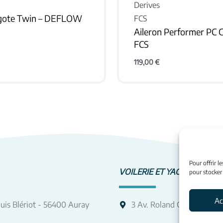
Derives
Agote Twin – DEFLOW
FCS
Aileron Performer PC 
FCS
 PRODUIT
119,00
€
VOIR LE PRODUIT
Pour offrir l
VOILERIE ET YACHTING
pour stocker
Ac
uis Blériot - 56400 Auray
3 Av. Roland Garros - 56