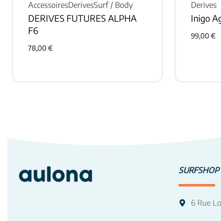
Accessoires
Derives
Surf / Body
Derives
DERIVES FUTURES ALPHA
Inigo 
F6
99,00
€
VOIR LE
78,00
€
VOIR LE PRODUIT
SURFSHOP
6 Rue Lo