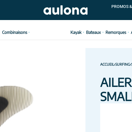
PROMOS &
Combinaisons
Kayak
Bateaux
Remorques
ACCUEIL
›
SURFING
›
AILE
SMAL