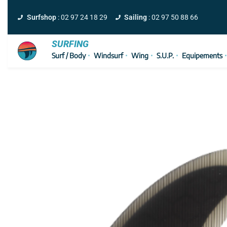
Surfshop
: 02 97 24 18 29
Sailing
: 02 97 50 88 66
SURFING
Surf / Body
Windsurf
Wing
S.U.P.
Equipements