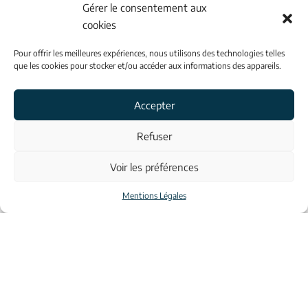
3 Av. Roland Garros - 56400 Auray
Gérer le consentement aux
cookies
02 97 50 88 66
Pour offrir les meilleures expériences, nous utilisons des technologies telles
que les cookies pour stocker et/ou accéder aux informations des appareils.
INFORMATIONS
Accepter
Contacts
Refuser
Voir les préférences
À propos
Mentions Légales
Mentions légales
© Aulona 2023