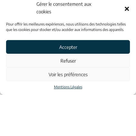
3 Av. Roland Garros - 56400 Auray
Gérer le consentement aux
cookies
02 97 50 88 66
Pour offrir les meilleures expériences, nous utilisons des technologies telles
que les cookies pour stocker et/ou accéder aux informations des appareils.
INFORMATIONS
Accepter
Contacts
Refuser
Voir les préférences
À propos
Mentions Légales
Mentions légales
© Aulona 2023