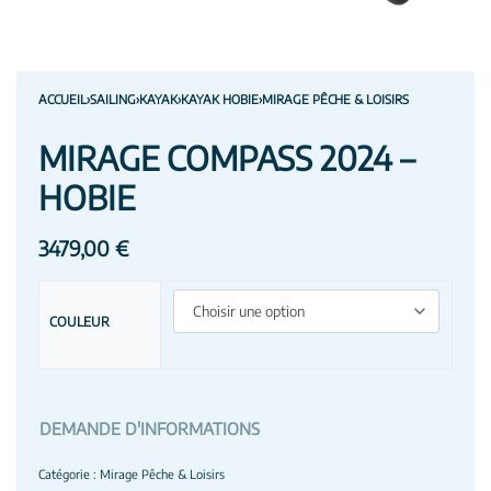
ACCUEIL
›
SAILING
›
KAYAK
›
KAYAK HOBIE
›
MIRAGE PÊCHE & LOISIRS
MIRAGE COMPASS 2024 –
HOBIE
3479,00
€
COULEUR
DEMANDE D'INFORMATIONS
Catégorie :
Mirage Pêche & Loisirs