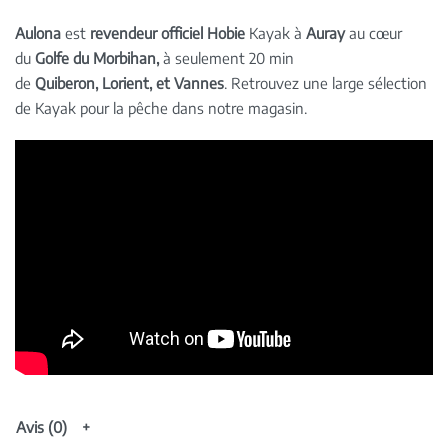
Aulona
est
revendeur officiel Hobie
Kayak à
Auray
au cœur
du
Golfe du Morbihan,
à seulement 20 min
de
Quiberon,
Lorient, et Vannes
. Retrouvez une large sélection
de Kayak pour la pêche dans notre magasin.
Avis (0)