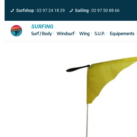
Surfshop
: 02 97 24 18 29
Sailing
: 02 97 50 88 66
SURFING
Surf / Body
Windsurf
Wing
S.U.P.
Equipements