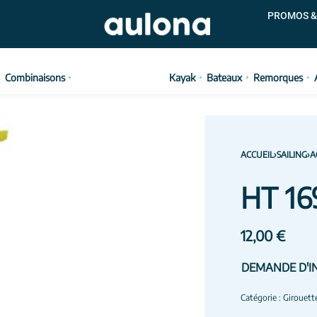
PROMOS &
Combinaisons
Kayak
Bateaux
Remorques
ACCUEIL
›
SAILING
›
A
HT 16
12,00
€
DEMANDE D'I
Catégorie :
Girouett