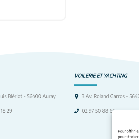
 PRODUIT
VOILERIE ET YACHTING
uis Blériot - 56400 Auray
3 Av. Roland Garros - 56
 18 29
02 97 50 88 66
Pour offrir l
pour stocker