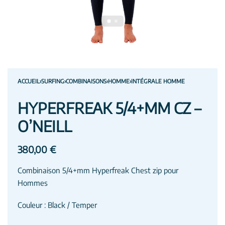
ACCUEIL
›
SURFING
›
COMBINAISONS
›
HOMME
›
INTÉGRALE HOMME
HYPERFREAK 5/4+MM CZ –
O’NEILL
380,00
€
Combinaison 5/4+mm Hyperfreak Chest zip pour
Hommes
Couleur : Black / Temper