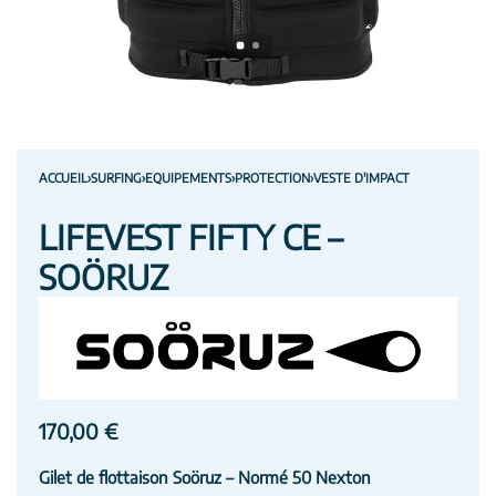
ACCUEIL
›
SURFING
›
EQUIPEMENTS
›
PROTECTION
›
VESTE D'IMPACT
LIFEVEST FIFTY CE –
SOÖRUZ
170,00
€
Gilet de flottaison Soöruz – Normé 50 Nexton