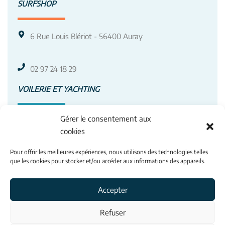
SURFSHOP
6 Rue Louis Blériot - 56400 Auray
02 97 24 18 29
VOILERIE ET YACHTING
Gérer le consentement aux
3 Av. Roland Garros - 56400 Auray
cookies
Pour offrir les meilleures expériences, nous utilisons des technologies telles
02 97 50 88 66
que les cookies pour stocker et/ou accéder aux informations des appareils.
INFORMATIONS
Accepter
Contacts
Refuser