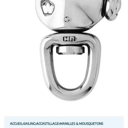
ACCUEIL
›
SAILING
›
ACCASTILLAGE
›
MANILLES & MOUSQUETONS