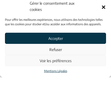
Gérer le consentement aux
3 Av. Roland Garros - 56400 Auray
cookies
Pour offrir les meilleures expériences, nous utilisons des technologies telles
02 97 50 88 66
que les cookies pour stocker et/ou accéder aux informations des appareils.
INFORMATIONS
Accepter
Contacts
Refuser
Voir les préférences
À propos
Mentions Légales
Mentions légales
© Aulona 2023